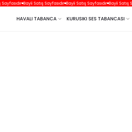
Sayfasıdır
Bayii Satış Sayfasıdır
Bayii Satış Sayfasıdır
Bayii Satış Sa
HAVALI TABANCA
KURUSIKI SES TABANCASI