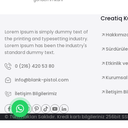
Creatiq 
Lorem Ipsum is simply dummy text of
Hakkımız
the printing and typesetting industry.
Lorem Ipsum has been the industry's
Sürdürüleb
standard dummy text.
Etkinlik v
0 (216) 420 53 80
Kurumsal
info@blank-pistol.com
İletişim Bi
İletişim Bilgilerimiz
© Tüm Hakları Saklıdır. Kredi kartı bilgileriniz 256bit S