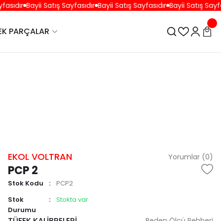
asıdır
Bayii Satış Sayfasıdır
Bayii Satış Sayfasıdır
Bayii Satış Sayfas
EK PARÇALAR
EKOL VOLTRAN
Yorumlar (0)
PCP 2
Stok Kodu
PCP2
Stok
Stokta var
Durumu
TÜFEK KALİBRELERİ
Beden Ölçü Rehberi