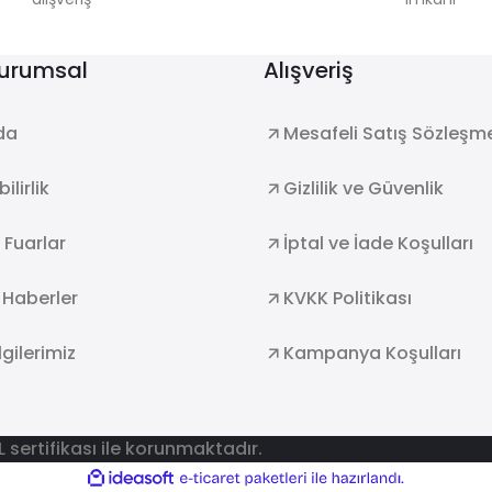
Kurumsal
Alışveriş
da
Mesafeli Satış Sözleşm
ilirlik
Gizlilik ve Güvenlik
e Fuarlar
İptal ve İade Koşulları
 Haberler
KVKK Politikası
lgilerimiz
Kampanya Koşulları
SL sertifikası ile korunmaktadır.
ile
ideasoft
e-