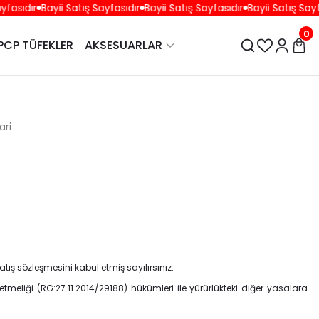
sıdır
Bayii Satış Sayfasıdır
Bayii Satış Sayfasıdır
Bayii Satış Sayfası
0
PCP TÜFEKLER
AKSESUARLAR
ari
ış sözleşmesini kabul etmiş sayılırsınız.
etmeliği (RG:27.11.2014/29188) hükümleri ile yürürlükteki diğer yasalara