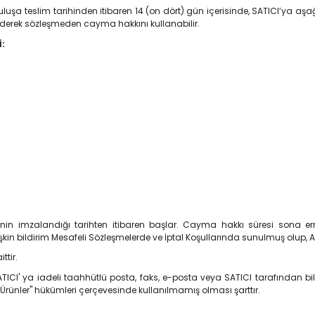
uluşa teslim tarihinden itibaren 14 (on dört) gün içerisinde, SATICI’ya aşağı
ederek sözleşmeden cayma hakkını kullanabilir.
İ:
şmenin imzalandığı tarihten itibaren başlar. Cayma hakkı süresi sona 
n bildirim Mesafeli Sözleşmelerde ve İptal Koşullarında sunulmuş olup, Alı
tir.
ICI' ya iadeli taahhütlü posta, faks, e-posta veya SATICI tarafından bild
nler" hükümleri çerçevesinde kullanılmamış olması şarttır.