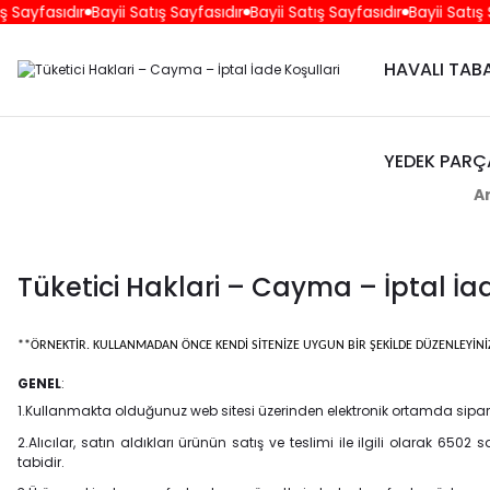
ayfasıdır
Bayii Satış Sayfasıdır
Bayii Satış Sayfasıdır
Bayii Satış Say
HAVALI TA
YEDEK PARÇ
A
Tüketici Haklari – Cayma – İptal İad
**ÖRNEKTİR. KULLANMADAN ÖNCE KENDİ SİTENİZE UYGUN BİR ŞEKİLDE DÜZENLEYİNİ
GENEL
:
1.Kullanmakta olduğunuz web sitesi üzerinden elektronik ortamda sipariş
2.Alıcılar, satın aldıkları ürünün satış ve teslimi ile ilgili olarak 6
tabidir.