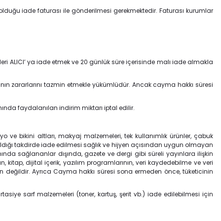
 olduğu iade faturası ile gönderilmesi gerekmektedir. Faturası kurumlar
leri ALICI’ ya iade etmek ve 20 günlük süre içerisinde malı iade almakla
 nın zararlarını tazmin etmekle yükümlüdür. Ancak cayma hakkı süresi
a faydalanılan indirim miktarı iptal edilir.
 ve bikini altları, makyaj malzemeleri, tek kullanımlık ürünler, çabuk
ıldığı takdirde iade edilmesi sağlık ve hijyen açısından uygun olmayan
nda sağlananlar dışında, gazete ve dergi gibi süreli yayınlara ilişkin
kitap, dijital içerik, yazılım programlarının, veri kaydedebilme ve veri
n değildir. Ayrıca Cayma hakkı süresi sona ermeden önce, tüketicinin
rtasiye sarf malzemeleri (toner, kartuş, şerit vb.) iade edilebilmesi için