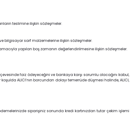
rın teslimine ilişkin sözleşmeler.
 bilgisayar sarf malzemelerine ilişkin sözleşmeler.
amacıyla yapılan boş zamanın değerlendirilmesine ilişkin sözleşmeler.
çerçevesinde faiz ödeyeceğini ve bankaya karşı sorumlu olacağını kabul,
er koşulda ALICI’nın borcundan dolayı temerrüde düşmesi halinde, ALICI,
e ödemelerinizde siparişiniz sonunda kredi kartınızdan tutar çekim işlemi