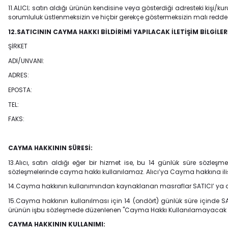
11.ALICI; satın aldığı ürünün kendisine veya gösterdiği adresteki kişi/kur
sorumluluk üstlenmeksizin ve hiçbir gerekçe göstermeksizin malı redd
12.SATICININ CAYMA HAKKI BİLDİRİMİ YAPILACAK İLETİŞİM BİLGİLER
ŞİRKET
ADI/UNVANI:
ADRES:
EPOSTA:
TEL:
FAKS:
CAYMA HAKKININ SÜRESİ:
13.Alıcı, satın aldığı eğer bir hizmet ise, bu 14 günlük süre sözle
sözleşmelerinde cayma hakkı kullanılamaz. Alıcı’ya Cayma hakkına ilişki
14.Cayma hakkının kullanımından kaynaklanan masraflar SATICI’ ya ait
15.Cayma hakkının kullanılması için 14 (ondört) günlük süre içinde SAT
ürünün işbu sözleşmede düzenlenen "Cayma Hakkı Kullanılamayacak Ürü
CAYMA HAKKININ KULLANIMI: