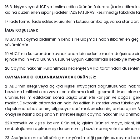
16.3. kişiye veya ALICI’ ya teslim edilen ürünün faturası, (İade edilm
adına düzenlenen sipariş iadeleri İADE FATURASI kesilmediği takdird
17.İade formu, İade edilecek ürünlerin kutusu, ambalajı, varsa standart 
İADE KOŞULLARI:
18.SATICI, cayma bildiriminin kendisine ulaşmasından itibaren en geç 10
yükümlüdür.
19.ALICI’ nın kusurundan kaynaklanan bir nedenle malın değerinde bi
içinde malın veya ürünün usulüne uygun kullanılması sebebiyle meydan
20.Cayma hakkının kullanılması nedeniyle SATICI tarafından düzenlene
CAYMA HAKKI KULLANILAMAYACAK ÜRÜNLER:
21.ALICI’nın isteği veya açıkça kişisel ihtiyaçları doğrultusunda haz
bozulma tehlikesi olan veya son kullanma tarihi geçme ihtimali olan m
ürünler, teslim edildikten sonra başka ürünlerle karışan ve doğası ge
mallar, Elektronik ortamda anında ifa edilen hizmetler veya tüketiciye 
depolama cihazlarının, bilgisayar sarf malzemelerinin, ambalajının 
onayı ile ifasına başlanan hizmetlere ilişkin cayma hakkının kullanılm
22.Kozmetik ve kişisel bakım ürünleri, iç giyim ürünleri, mayo, bikini, k
ambalajlarının açılmamış, denenmemiş, bozulmamış ve kullanılmamış 
23. Aşağıdaki mesafeli sözleşmeler yönetmeliği gereğince; cayma hakk