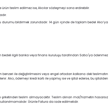
 ürün teslim edilmez ise, Alıcılar sözleşmeyi sona erdirebilir.
adır.
u durumu bildirmek zorundadır. 14 gün içinde de toplam bedel Alıcı’ya
 ürün bedeli ilgili banka veya finans kuruluşu tarafından Satıcı'ya ödenmez
nün benzeri ile değiştirilmesini veya engel ortadan kalkana dek teslimatın
nir. Alıcı, ödemeyi kredi kartı ile yapmış ise ve iptal ederse, bu iptalden
go şirketinden teslim almayacaktır. Teslim alınan mal/hizmetin hasarsız
llanılmamalıdır. Ürünle Fatura da iade edilmelidir.