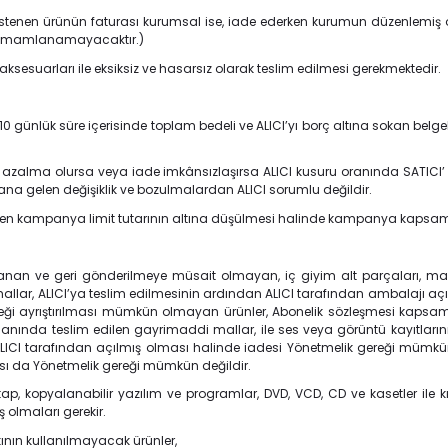
ek istenen ürünün faturası kurumsal ise, iade ederken kurumun düzenlemiş
e tamamlanamayacaktır.)
aksesuarları ile eksiksiz ve hasarsız olarak teslim edilmesi gerekmektedir.
 günlük süre içerisinde toplam bedeli ve ALICI’yı borç altına sokan belge
r azalma olursa veya iade imkânsızlaşırsa ALICI kusuru oranında SATICI’
a gelen değişiklik ve bozulmalardan ALICI sorumlu değildir.
n kampanya limit tutarının altına düşülmesi halinde kampanya kapsamınd
ırlanan ve geri gönderilmeye müsait olmayan, iç giyim alt parçaları, mayo
allar, ALICI’ya teslim edilmesinin ardından ALICI tarafından ambalajı aç
reği ayrıştırılması mümkün olmayan ürünler, Abonelik sözleşmesi kapsamı
anında teslim edilen gayrimaddi mallar, ile ses veya görüntü kayıtlarının, 
ALICI tarafından açılmış olması halinde iadesi Yönetmelik gereği mümkü
ası da Yönetmelik gereği mümkün değildir.
itap, kopyalanabilir yazılım ve programlar, DVD, VCD, CD ve kasetler ile kı
olmaları gerekir.
ının kullanılmayacak ürünler,