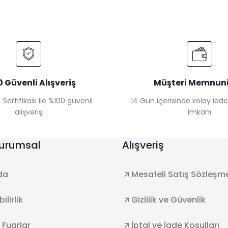
 Güvenli Alışveriş
Müşteri Memnuni
 Sertifikası ile %100 güvenli
14 Gün içerisinde kolay iad
alışveriş
imkanı
Kurumsal
Alışveriş
da
Mesafeli Satış Sözleşm
ilirlik
Gizlilik ve Güvenlik
e Fuarlar
İptal ve İade Koşulları