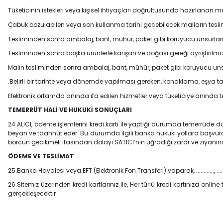
Tüketicinin istekleri veya kişisel ihtiyaçları doğrultusunda hazırlanan ma
Çabuk bozulabilen veya son kullanma tarihi geçebilecek malların teslimi
Tesliminden sonra ambalaj, bant, mühür, paket gibi koruyucu unsurları 
Tesliminden sonra başka ürünlerle karışan ve doğası gereği ayrıştırıl
Malın tesliminden sonra ambalaj, bant, mühür, paket gibi koruyucu unsur
.Belirli bir tarihte veya dönemde yapılması gereken, konaklama, eşya 
Elektronik ortamda anında ifa edilen hizmetler veya tüketiciye anında t
TEMERRÜT HALİ VE HUKUKİ SONUÇLARI
24.ALICI, ödeme işlemlerini kredi kartı ile yaptığı durumda temerrüde 
beyan ve taahhüt eder. Bu durumda ilgili banka hukuki yollara başvurab
borcun gecikmeli ifasından dolayı SATICI’nın uğradığı zarar ve ziyanın
ÖDEME VE TESLİMAT
25.Banka Havalesi veya EFT (Elektronik Fon Transferi) yaparak, ............, .
26.Sitemiz üzerinden kredi kartlarınız ile, Her türlü kredi kartınıza on
gerçekleşecektir