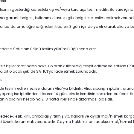
ktir.
ının gösterdiği adresteki kişi ve/veya kuruluşa teslim edilir. Bu süre içinde
varsa garanti belgesi, kullanım kılavuzu gibi belgelerle teslim edilmek zorund
 bu durumu öğrendiğinden itibaren 3 gün içinde yazılı olarak alıcıya b
 ederse, Satıcının ürünü teslim yükümlülüğü sona erer.
isiz kişiler tarafından haksız olarak kullanıldığı tespit edilirse ve satılan
’ya ait olacak şekilde SATICI’ya iade etmek zorundadır.
E:
slim edilemez ise, durum Alıcı’ya bildirilir. Alıcı, siparişin iptalini, ürü
le yapmış ise iptalinden itibaren 14 gün içinde kendisine nakden bu ücret öde
anın alıcının hesabına 2-3 hafta içerisinde aktarması olasıdır.
ek; ezik, kırık, ambalajı yırtılmış vb. hasarlı ve ayıplı mal/hizmeti kar
ti özenle korunmak zorundadır. Cayma hakkı kullanılacaksa mal/hizmet ku