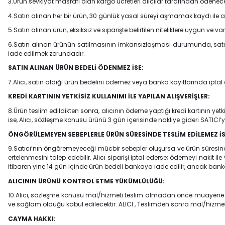
3.Ürün sevkiyat masrafı olan kargo ücretleri alıcılar tarafından ödenece
4.Satın alınan her bir ürün, 30 günlük yasal süreyi aşmamak kaydı ile alıc
5.Satın alınan ürün, eksiksiz ve siparişte belirtilen niteliklere uygun ve 
6.Satın alınan ürünün satılmasının imkansızlaşması durumunda, satıcı
iade edilmek zorundadır.
SATIN ALINAN ÜRÜN BEDELİ ÖDENMEZ İSE:
7.Alıcı, satın aldığı ürün bedelini ödemez veya banka kayıtlarında iptal
KREDİ KARTININ YETKİSİZ KULLANIMI İLE YAPILAN ALIŞVERİŞLER:
8.Ürün teslim edildikten sonra, alıcının ödeme yaptığı kredi kartının yetk
ise, Alıcı, sözleşme konusu ürünü 3 gün içerisinde nakliye gideri SATICI
ÖNGÖRÜLEMEYEN SEBEPLERLE ÜRÜN SÜRESİNDE TESLİM EDİLEMEZ İS
9.Satıcı’nın öngöremeyeceği mücbir sebepler oluşursa ve ürün süresinde te
ertelenmesini talep edebilir. Alıcı siparişi iptal ederse; ödemeyi nakit i
itibaren yine 14 gün içinde ürün bedeli bankaya iade edilir, ancak bank
ALICININ ÜRÜNÜ KONTROL ETME YÜKÜMLÜLÜĞÜ:
10.Alıcı, sözleşme konusu mal/hizmeti teslim almadan önce muayene edec
ve sağlam olduğu kabul edilecektir. ALICI , Teslimden sonra mal/hizme
CAYMA HAKKI: