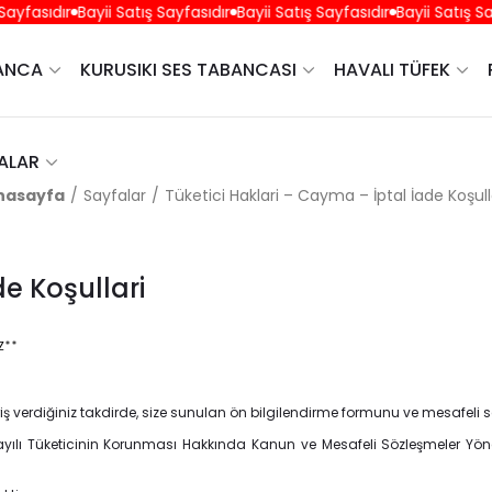
fasıdır
Bayii Satış Sayfasıdır
Bayii Satış Sayfasıdır
Bayii Satış Sayfa
BANCA
KURUSIKI SES TABANCASI
HAVALI TÜFEK
ALAR
nasayfa
Sayfalar
Tüketici Haklari – Cayma – İptal İade Koşull
e Koşullari
Z**
 verdiğiniz takdirde, size sunulan ön bilgilendirme formunu ve mesafeli sat
502 sayılı Tüketicinin Korunması Hakkında Kanun ve Mesafeli Sözleşmeler Yön