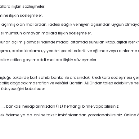
llara ilişkin sözleşmeler.
ne ilişkin sözleşmeler.
açılmış olan mallardan; iadesi sağlık ve hijyen açısından uygun olmayanla
ması mümkün olmayan mallara ilişkin sözleşmeler.
ları açılmış olması halinde maddi ortamda sunulan kitap, dijital içerik ve
taşıma, araba kiralama, yiyecek-içecek tedariki ve eğlence veya dinlenme 
eslim edilen gayrimaddi mallara ilişkin sözleşmeler.
düştüğü takdirde, kart sahibi banka ile arasındaki kredi kartı sözleşmesi 
ilir; doğacak masrafları ve vekâlet ücretini ALICI’dan talep edebilir ve h
ı ödeyeceğini kabul eder.
........, bankası hesaplarımızdan (TL) herhangi birine yapabilirsiniz.
line tek ödeme ya da online taksit imkânlarından yararlanabilirsiniz. Onlin