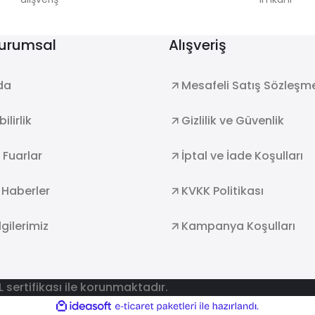
Kurumsal
Alışveriş
da
Mesafeli Satış Sözleşm
ilirlik
Gizlilik ve Güvenlik
e Fuarlar
İptal ve İade Koşulları
 Haberler
KVKK Politikası
lgilerimiz
Kampanya Koşulları
SL sertifikası ile korunmaktadır.
ile
ideasoft
e-