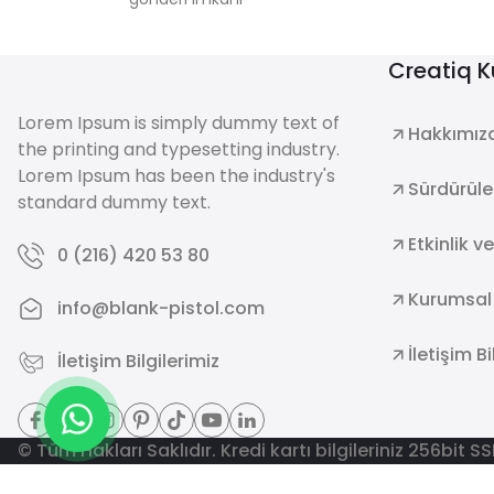
Creatiq 
Lorem Ipsum is simply dummy text of
Hakkımız
the printing and typesetting industry.
Lorem Ipsum has been the industry's
Sürdürüleb
standard dummy text.
Etkinlik v
0 (216) 420 53 80
Kurumsal
info@blank-pistol.com
İletişim Bi
İletişim Bilgilerimiz
© Tüm Hakları Saklıdır. Kredi kartı bilgileriniz 256bit S