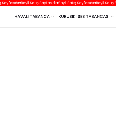
Sayfasıdır
Bayii Satış Sayfasıdır
Bayii Satış Sayfasıdır
Bayii Satış Sa
HAVALI TABANCA
KURUSIKI SES TABANCASI