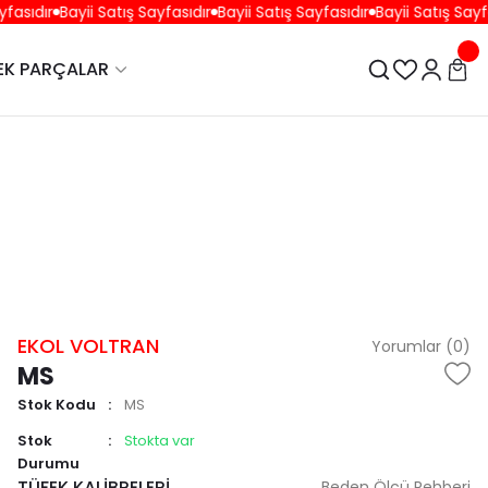
asıdır
Bayii Satış Sayfasıdır
Bayii Satış Sayfasıdır
Bayii Satış Sayfas
EK PARÇALAR
EKOL VOLTRAN
Yorumlar (0)
MS
Stok Kodu
MS
Stok
Stokta var
Durumu
TÜFEK KALİBRELERİ
Beden Ölçü Rehberi