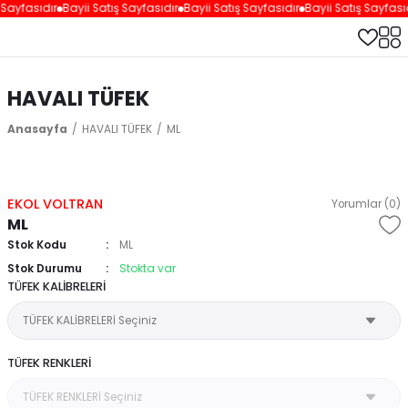
 Sayfasıdır
Bayii Satış Sayfasıdır
Bayii Satış Sayfasıdır
Bayii Satış Sayfasıd
HAVALI TÜFEK
Anasayfa
HAVALI TÜFEK
ML
EKOL VOLTRAN
Yorumlar (0)
ML
Stok Kodu
ML
Stok Durumu
Stokta var
TÜFEK KALİBRELERİ
TÜFEK RENKLERİ