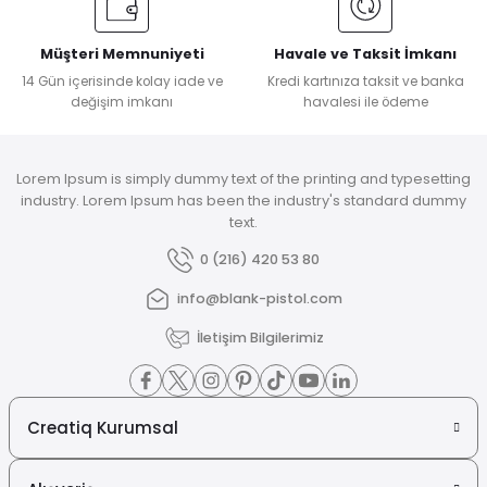
Müşteri Memnuniyeti
Havale ve Taksit İmkanı
14 Gün içerisinde kolay iade ve
Kredi kartınıza taksit ve banka
değişim imkanı
havalesi ile ödeme
Lorem Ipsum is simply dummy text of the printing and typesetting
industry. Lorem Ipsum has been the industry's standard dummy
text.
0 (216) 420 53 80
info@blank-pistol.com
İletişim Bilgilerimiz
Creatiq Kurumsal