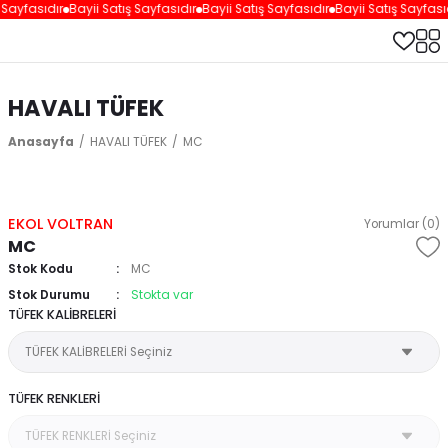
 Sayfasıdır
Bayii Satış Sayfasıdır
Bayii Satış Sayfasıdır
Bayii Satış Sayfasıd
HAVALI TÜFEK
Anasayfa
HAVALI TÜFEK
MC
EKOL VOLTRAN
Yorumlar (0)
MC
Stok Kodu
MC
Stok Durumu
Stokta var
TÜFEK KALİBRELERİ
TÜFEK RENKLERİ