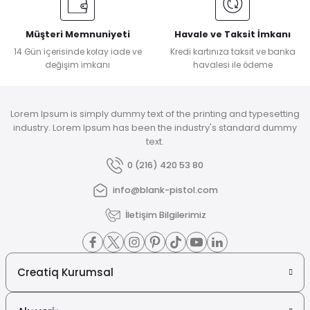
Müşteri Memnuniyeti
Havale ve Taksit İmkanı
14 Gün içerisinde kolay iade ve
Kredi kartınıza taksit ve banka
değişim imkanı
havalesi ile ödeme
Lorem Ipsum is simply dummy text of the printing and typesetting
industry. Lorem Ipsum has been the industry's standard dummy
text.
0 (216) 420 53 80
info@blank-pistol.com
İletişim Bilgilerimiz
Creatiq Kurumsal