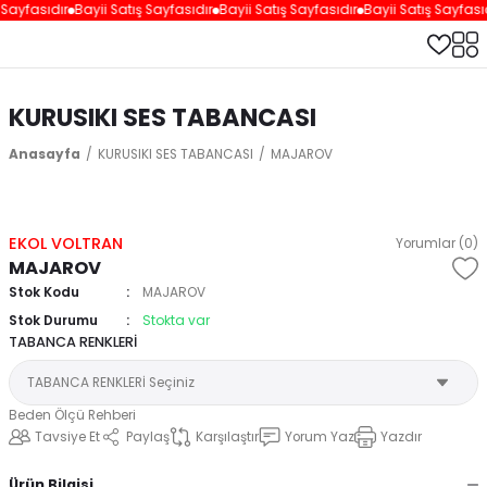
 Sayfasıdır
Bayii Satış Sayfasıdır
Bayii Satış Sayfasıdır
Bayii Satış Sayfasıd
KURUSIKI SES TABANCASI
Anasayfa
KURUSIKI SES TABANCASI
MAJAROV
EKOL VOLTRAN
Yorumlar (0)
MAJAROV
Stok Kodu
MAJAROV
Stok Durumu
Stokta var
TABANCA RENKLERİ
Beden Ölçü Rehberi
Tavsiye Et
Paylaş
Karşılaştır
Yorum Yaz
Yazdır
Ürün Bilgisi