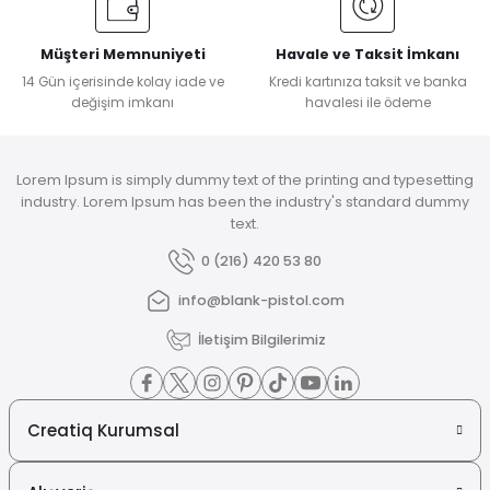
Müşteri Memnuniyeti
Havale ve Taksit İmkanı
14 Gün içerisinde kolay iade ve
Kredi kartınıza taksit ve banka
değişim imkanı
havalesi ile ödeme
Lorem Ipsum is simply dummy text of the printing and typesetting
industry. Lorem Ipsum has been the industry's standard dummy
text.
0 (216) 420 53 80
info@blank-pistol.com
İletişim Bilgilerimiz
Creatiq Kurumsal