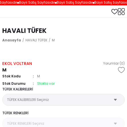
Sayfasıdır
Bayii Satış Sayfasıdır
Bayii Satış Sayfasıdır
Bayii Satış Sayfasıd
HAVALI TÜFEK
Anasayfa
HAVALI TÜFEK
M
EKOL VOLTRAN
Yorumlar (0)
M
Stok Kodu
M
Stok Durumu
Stokta var
TÜFEK KALİBRELERİ
TÜFEK RENKLERİ