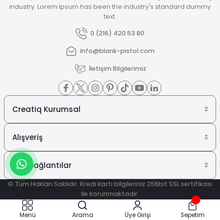
industry. Lorem Ipsum has been the industry's standard dummy
text.
0 (216) 420 53 80
info@blank-pistol.com
İletişim Bilgilerimiz
Creatiq Kurumsal
Alışveriş
Hızlı Bağlantılar
© Tüm Hakları Saklıdır. Kredi kartı bilgileriniz 256bit SSL sertifikası
ile korunmaktadır.
ideasoft
ile
e-
Menü
Arama
Üye Girişi
Sepetim
hazırlandı.