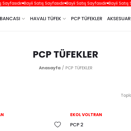
 Sayfasıdır
Bayii Satış Sayfasıdır
Bayii Satış Sayfasıdır
Bayii Satış S
ABANCASI
HAVALI TÜFEK
PCP TÜFEKLER
AKSESUAR
PCP TÜFEKLER
Anasayfa
PCP TÜFEKLER
Topl
AN
EKOL VOLTRAN
PCP 2