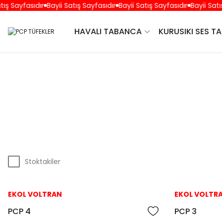
ış Sayfasıdır
Bayii Satış Sayfasıdır
Bayii Satış Sayfasıdır
Bayii Satış
HAVALI TABANCA
KURUSIKI SES T
Stoktakiler
EKOL VOLTRAN
EKOL VOLTR
PCP 4
PCP 3