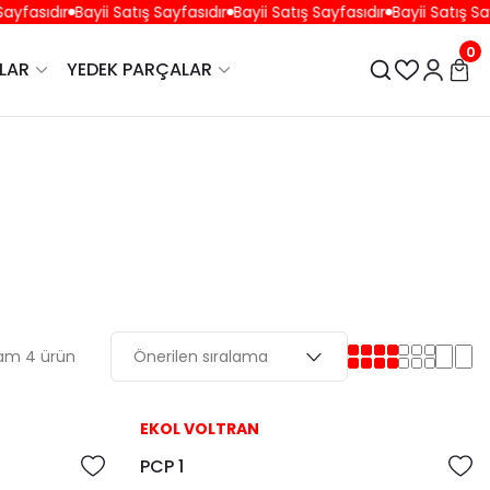
ayfasıdır
Bayii Satış Sayfasıdır
Bayii Satış Sayfasıdır
Bayii Satış Say
0
LAR
YEDEK PARÇALAR
am 4 ürün
EKOL VOLTRAN
PCP 1