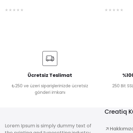
Ücretsiz Teslimat
%100
₺250 ve üzeri siparişlerinizde ücretsiz
250 Bit SSL
gönderi imkanı
Creatiq 
Lorem Ipsum is simply dummy text of
Hakkımız
the printing and typesetting industry.